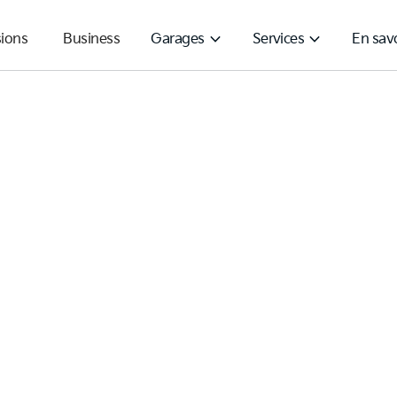
expand_more
expand_more
ions
Business
Garages
Services
En savo
 de véhicules neufs