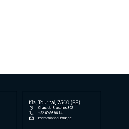
Kia, Tournai, 7500 (BE)
location_on
Chau. de Bruxelles 392
call
+32 69 86 86 14
mail
contact@kiadufour.be