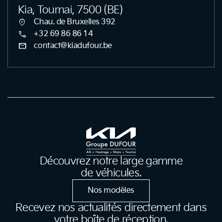
Kia, Tournai, 7500 (BE)
location_on
Chau. de Bruxelles 392
call
+32 69 86 86 14
mail
contact@kiadufour.be
Découvrez notre large gamme
de véhicules.
Nos modèles
Recevez nos actualités directement dans
votre boîte de réception.