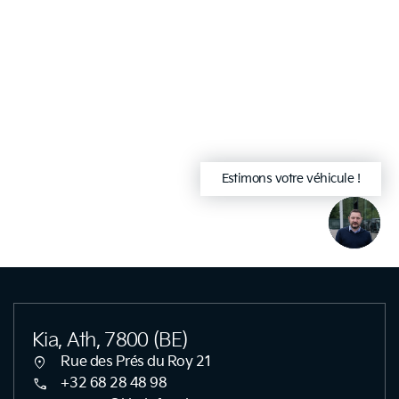
Estimons votre véhicule !
arrow_drop_down
close
Kia, Ath, 7800 (BE)
location_on
Rue des Prés du Roy 21
call
+32 68 28 48 98