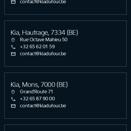
mail
contact@kiadufour.be
Kia, Hautrage, 7334 (BE)
location_on
Rue Octave Mahieu 50
call
+32 65 62 01 59
mail
contact@kiadufour.be
Kia, Mons, 7000 (BE)
location_on
Grand'Route 71
call
+32 65 87 90 00
mail
contact@kiadufour.be