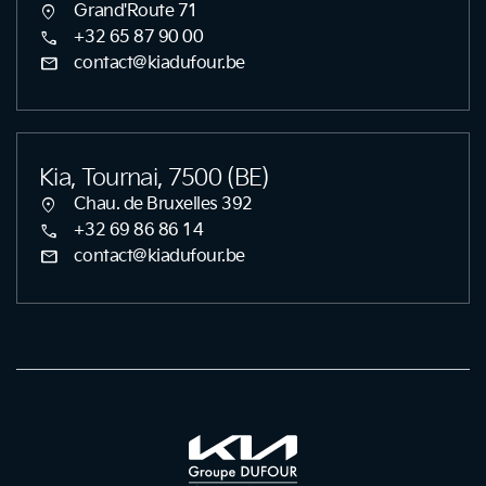
location_on
Grand'Route 71
call
+32 65 87 90 00
mail
contact@kiadufour.be
Kia, Tournai, 7500 (BE)
location_on
Chau. de Bruxelles 392
call
+32 69 86 86 14
mail
contact@kiadufour.be