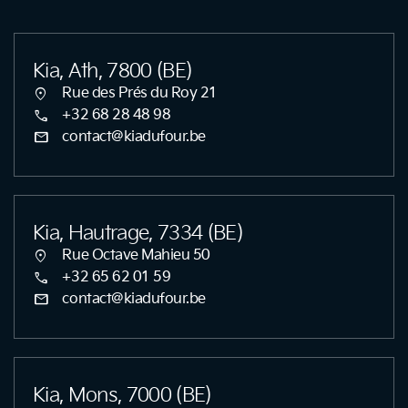
Kia, Ath, 7800 (BE)
location_on
Rue des Prés du Roy 21
call
+32 68 28 48 98
mail
contact@kiadufour.be
Kia, Hautrage, 7334 (BE)
location_on
Rue Octave Mahieu 50
call
+32 65 62 01 59
mail
contact@kiadufour.be
Kia, Mons, 7000 (BE)