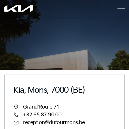
Kia, Mons, 7000 (BE)
location_on
Grand'Route 71
call
+32 65 87 90 00
mail
reception@dufourmons.be