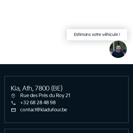
Estimons votre véhicule !
arrow_drop_down
close
Kia, Ath, 7800 (BE)
location_on
Rue des Prés du Roy 21
call
+32 68 28 48 98
mail
contact@kiadufour.be