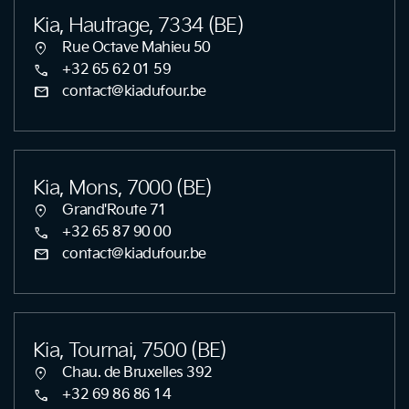
Kia, Hautrage, 7334 (BE)
location_on
Rue Octave Mahieu 50
call
+32 65 62 01 59
mail
contact@kiadufour.be
Kia, Mons, 7000 (BE)
location_on
Grand'Route 71
call
+32 65 87 90 00
mail
contact@kiadufour.be
Kia, Tournai, 7500 (BE)
location_on
Chau. de Bruxelles 392
call
+32 69 86 86 14