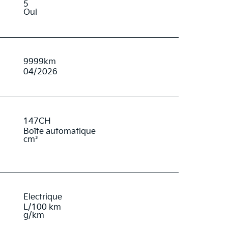
5
Oui
9999
km
04
/
2026
147
CH
Boîte automatique
cm³
Electrique
L/100 km
g/km