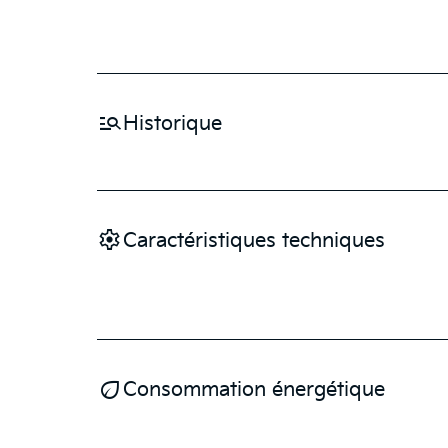
manage_search
Historique
settings
Caractéristiques techniques
eco
Consommation énergétique